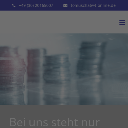
+49 (30) 20165007
tomuschat@t-online.de
Bei uns steht nur